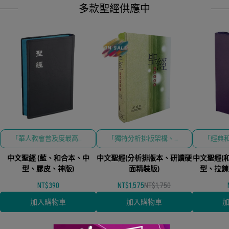
多款聖經供應中
「華人教會普及度最高之
「獨特分析排版架構、深
「經典
和合本譯文、結合耐用便
入研讀導引與硬面精裝耐
文、結
中文聖經 (藍、和合本、中
攜之膠皮設計」
中文聖經(分析排版本、研讀硬
用設計」
中文聖經(
防護
型、膠皮、神版)
面精裝版)
型、拉鍊
NT$390
NT$1,575
NT$1,750
加入購物車
加入購物車