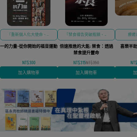
『重新個人化大使命、再
『禁食禱告突破瓶頸、倍
療癒
救一人的順服、全球宣教
速推進神聖應許、五旬節
一的力量-從你開始的福音運動
動員、聖靈屬靈覺醒』為
倍速推進的大能: 禁食：透過
靈恩復興大能、治死肉體
喜樂羊助眠
核心，精準對接『基督徒
與奪回屬靈主權、啟動堂
禁食提升靈命
如何傳福音、教會宣教策
會與世代轉化』
NT$300
NT$315
NT$350
NT
略、實踐天國呼召』
加入購物車
加入購物車