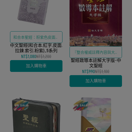
和合本聖經：粉紫色皮面、
中文聖經(和合本.紅字.皮面.
小型紅字版、標題雙色版、
拉鍊.索引.粉紫)_5系列
『整合權威註釋內容與大字
拉鍊索引
NT$1,080
NT$1,200
聖經啟導本註解大字版-中
體排版設計、精準對接中老
文聖經
加入購物車
年研經群體與初信者之閱讀
NT$990
NT$1,100
與理解需求、強化聖經背景
加入購物車
知識與生活應用之連結』