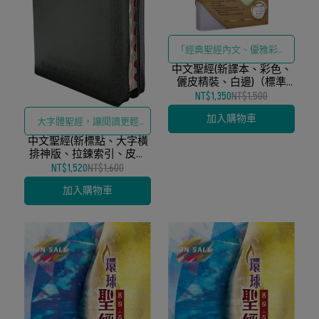
「經典聖經內文、優雅彩色
中文聖經(新譯本、彩色、
儷皮與精緻白邊工藝」
儷皮精裝、白邊)（標準
裝）
NT$1,350
NT$1,500
加入購物車
大字體聖經，讓閱讀更輕
中文聖經(新標點、大字橫
鬆！
排神版、拉鍊索引、皮面
黑)
NT$1,520
NT$1,600
加入購物車