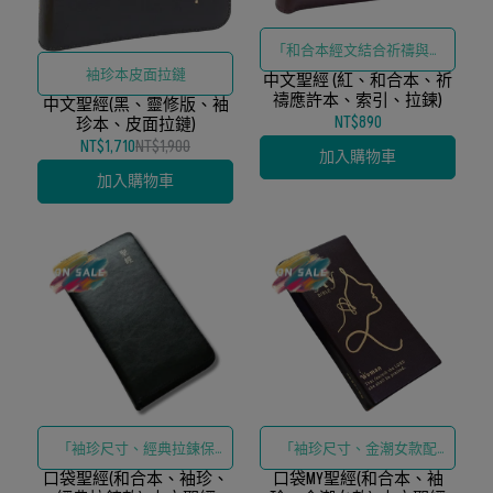
「和合本經文結合祈禱與應
袖珍本皮面拉鏈
中文聖經 (紅、和合本、祈
許主題索引、拉鍊保護設計
禱應許本、索引、拉鍊)
中文聖經(黑、靈修版、袖
與紅色精緻外觀」
NT$890
珍本、皮面拉鏈)
NT$1,710
NT$1,900
加入購物車
加入購物車
「袖珍尺寸、經典拉鍊保
「袖珍尺寸、金潮女款配
口袋聖經(和合本、袖珍、
護、和合本經文」
口袋MY聖經(和合本、袖
色、和合本經文」