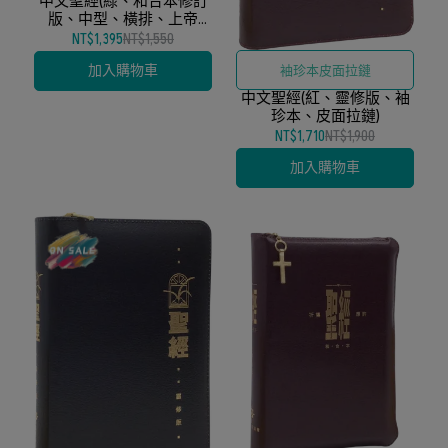
中文聖經(綠、和合本修訂
上帝版神學用語、中型橫排
版、中型、橫排、上帝
易讀排版與耐用拉鍊保護」
版、皮面拉鍊)
NT$1,395
NT$1,550
加入購物車
袖珍本皮面拉鏈
中文聖經(紅、靈修版、袖
珍本、皮面拉鏈)
NT$1,710
NT$1,900
加入購物車