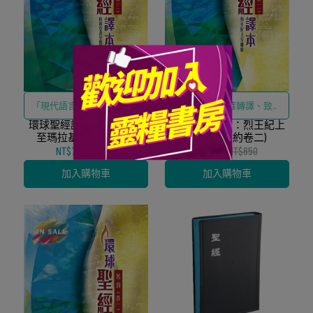
「現代語言精確轉譯、致力
「現代語言精確轉譯、致力
環球聖經譯本：烈王紀上
呈現舊約原意與文學脈絡」
環球聖經譯本：以賽亞書
呈現舊約原意與文學脈絡」
至雅歌(舊約卷二)
至瑪拉基書(舊約卷三)
NT$765
NT$850
NT$765
NT$850
加入購物車
加入購物車