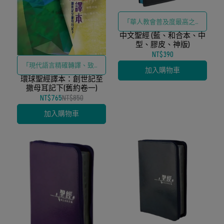
「華人教會普及度最高之和
中文聖經 (藍、和合本、中
合本譯文、結合耐用便攜之
型、膠皮、神版)
膠皮設計」
NT$390
「現代語言精確轉譯、致力
加入購物車
環球聖經譯本：創世記至
呈現舊約原意與文學脈絡」
撒母耳記下(舊約卷一)
NT$765
NT$850
加入購物車