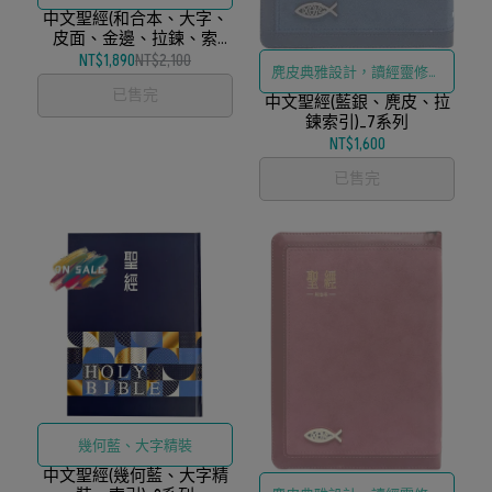
中文聖經(和合本、大字、
皮面、金邊、拉鍊、索
引、神版)
NT$1,890
NT$2,100
麂皮典雅設計，讀經靈修賞
已售完
中文聖經(藍銀、麂皮、拉
心悅目
鍊索引)_7系列
NT$1,600
已售完
幾何藍、大字精裝
中文聖經(幾何藍、大字精