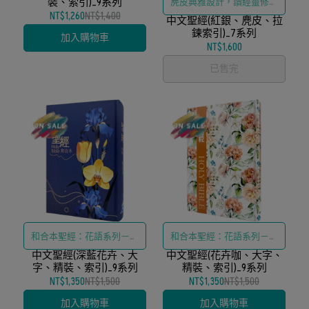
裝、索引)_9系列
麂皮典雅設計，讀經靈修賞
NT$1,260
NT$1,400
中文聖經(紅銀、麂皮、拉
心悅目
鍊索引)_7系列
加入購物車
NT$1,600
已售完
和合本聖經：花語系列－鳶
和合本聖經：花語系列－粉
尾花與蘭花（藍色封面），
中文聖經(深藍花卉、大
中文聖經(花卉咖、大字、
色牡丹與小碎花，含彩色書
字、精裝、索引)_9系列
精裝、索引)_9系列
含彩色書卷簡介及地圖
卷簡介及地圖
NT$1,350
NT$1,500
NT$1,350
NT$1,500
加入購物車
加入購物車