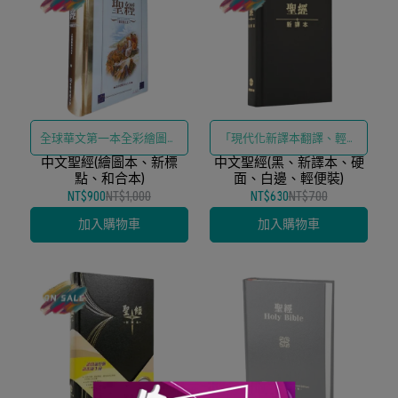
全球華文第一本全彩繪圖本
「現代化新譯本翻譯、輕便
中文聖經(繪圖本、新標
聖經
中文聖經(黑、新譯本、硬
易攜尺寸、經典黑色耐用設
點、和合本)
面、白邊、輕便裝)
計」
NT$900
NT$1,000
NT$630
NT$700
加入購物車
加入購物車