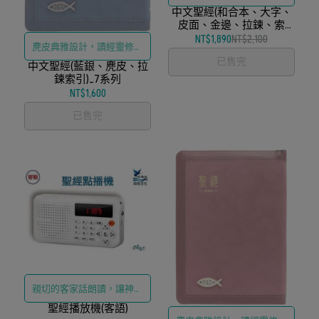
中文聖經(和合本、大字、
皮面、金邊、拉鍊、索
引、神版)
NT$1,890
NT$2,100
麂皮典雅設計，讀經靈修賞
已售完
中文聖經(藍銀、麂皮、拉
心悅目
鍊索引)_7系列
NT$1,600
已售完
親切的客家話朗讀，讓神的
話語直接進入長輩的心田
聖經播放機(客語)