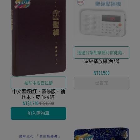
透過台語朗讀便利信徒隨時
聖經播放機(台語)
聆聽聖經
NT$1,500
已售完
袖珍本皮面拉鏈
中文聖經(紅、靈修版、袖
珍本、皮面拉鏈)
NT$1,710
NT$1,900
加入購物車