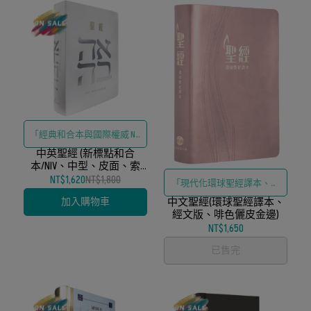
「經典和合本與國際權威 NIV
譯本中英對照、精緻皮面裝
中英聖經 (新標點和合
本/NIV、中型、皮面、索
訂與實用索引」
引、銀邊、白)
NT$1,620
NT$1,800
「現代化環球聖經譯本、精
加入購物車
中文聖經(環球聖經譯本、
緻啡色儷皮裝訂與金邊設
經文版、啡色儷皮金邊)
計」
NT$1,650
已售完