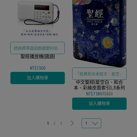
透過標準國語朗讀便利信徒
聖經播放機(國語)
隨時聆聽聖經
NT$1,500
「經典和合本經文、星空意
加入購物車
中文聖經(星空白、和合
象彩繪皮面與便利索引」
本、彩繪皮面索引)_5系列
NT$738
NT$820
加入購物車
1
1
2
3