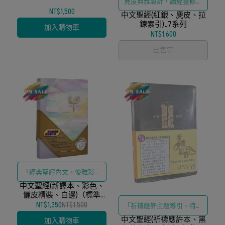
麂皮典雅設計，讀經靈修賞
NT$1,500
中文聖經(紅銀、麂皮、拉
心悅目
鍊索引)_7系列
加入購物車
NT$1,600
已售完
「經典聖經內文、優雅彩色
中文聖經(新譯本、彩色、
儷皮與精緻白邊工藝」
儷皮精裝、白邊)（標準
裝）
NT$1,350
NT$1,500
「祈禱應許主題導引、特大
中文聖經(祈禱應許本、黑
字體友善閱讀與實用索引」
加入購物車