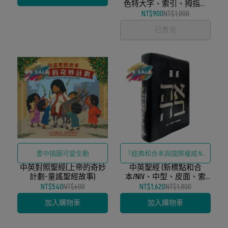
色特大字、索引、拇指精
裝)
NT$900
NT$1,000
已售完
書中插圖可愛生動
「經典和合本與國際權威 NIV
中英對照聖經(上帝的奇妙
譯本中英對照、精緻皮面裝
中英聖經 (新標點和合
計劃-童謠聖經故事)
本/NIV、中型、皮面、索
訂與實用索引」
引、銀邊、黑)
NT$540
NT$600
NT$1,620
NT$1,800
加入購物車
加入購物車