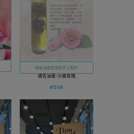
每瓶油膏都是純手工製作
禱告油膏-沙崙玫瑰
NT$450