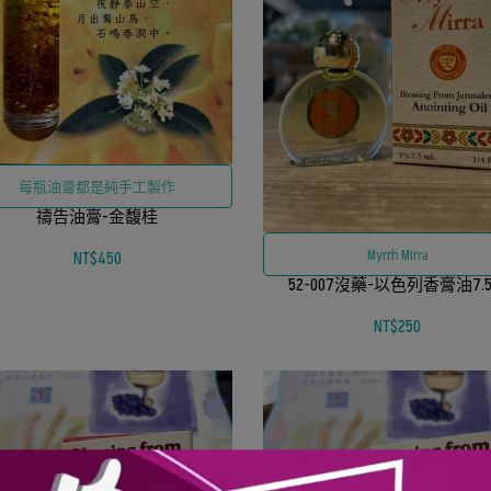
每瓶油膏都是純手工製作
禱告油膏-金馥桂
Myrrh Mirra
NT$450
52-007沒藥-以色列香膏油7.5
NT$250