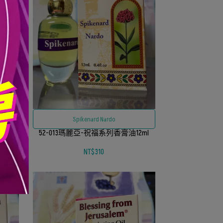
Spikenard Nardo
ml
52-013瑪麗亞-祝福系列香膏油12ml
NT$310