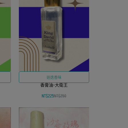
迷迭香味
香膏油-大衛王
NT$225
NT$250