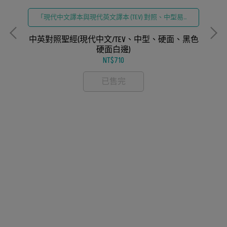
皮
「現代中文譯本與現代英文譯本 (TEV) 對照、中型易攜
尺寸、經典黑色硬面」
、索
中英對照聖經(現代中文/TEV、中型、硬面、黑色
硬面白邊)
NT$710
已售完
中