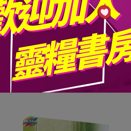
綱要與鑰節。
便參照查閱。