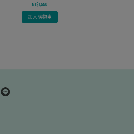
中文聖經(和合
NT$1,550
加入購物車