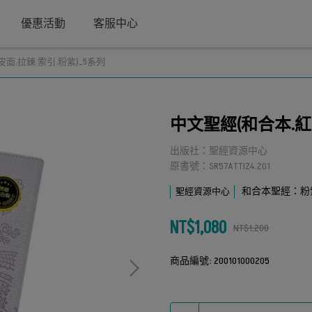
優惠活動
客服中心
皮面.拉鍊.索引.粉紫)_5系列
中文聖經(和合本.紅字
出版社：聖經資源中心
原書號：SR57ATTIZ4.201
和合本聖經：粉
聖經資源中心
NT$1,080
NT$1,200
商品編號:
200101000205