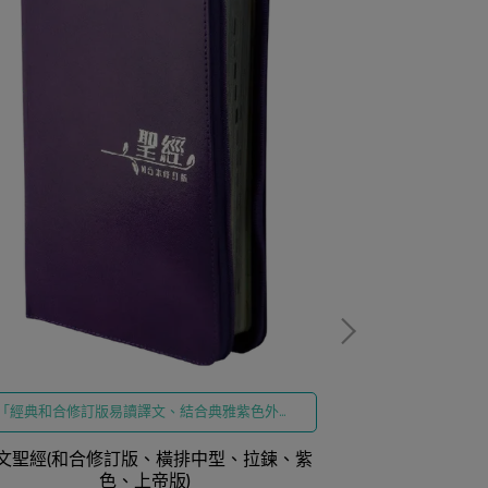
「經典和合修訂版易讀譯文、結合典雅紫色外觀
與防護性拉鍊設計」
「經典和合本經
文聖經(和合修訂版、橫排中型、拉鍊、紫
色、上帝版)