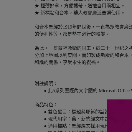
★ 輕薄好拿，方便攜帶，送禮自用兩相宜。
★ 新標點和合本，華人教會廣泛普遍使用。
和合本聖經於1919年問世後，一直為眾教會
的便利性等，都是勢在必行的轉變。
為此，一群蒙神救贖的同工，於二十一世紀之
分加上地圖以利查閱，而印製成新版的和合本
和諧的關係，享受永生的祝福。
附註說明：
● 此5系列聖經內文字體約 Microsoft Office 
商品特色：
● 雙色醒目：標題與耶穌的話語採特別色
● 現代用字：舊、新約經文中古字一律改
● 通用標點：聖經經文採用現代通用標點