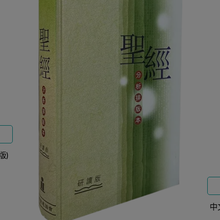
用
版)
中