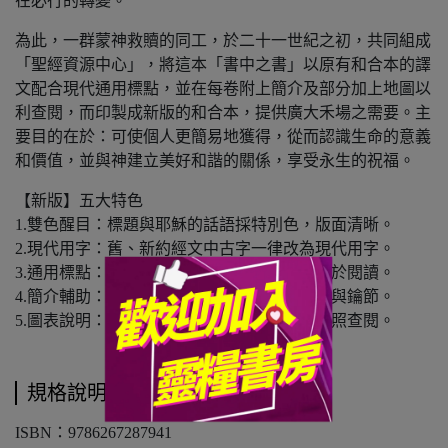
在必行的轉變。
為此，一群蒙神救贖的同工，於二十一世紀之初，共同組成
「聖經資源中心」，將這本「書中之書」以原有和合本的譯
文配合現代通用標點，並在每卷附上簡介及部分加上地圖以
利查閱，而印製成新版的和合本，提供廣大禾場之需要。主
要目的在於：可使個人更簡易地獲得，從而認識生命的意義
和價值，並與神建立美好和諧的關係，享受永生的祝福。
【新版】五大特色
1.雙色醒目：標題與耶穌的話語採特別色，版面清晰。
2.現代用字：舊、新約經文中古字一律改為現代用字。
3.通用標點：聖經經文採用現代通用標點，便於閱讀。
4.簡介輔助：每個經卷開始皆附有簡介、綱要與鑰節。
5.圖表說明：部分書卷附地圖及附表，方便參照查閱。
規格說明
ISBN：9786267287941