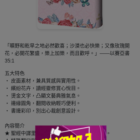
「曠野和乾旱之地必然歡喜；沙漠也必快樂；又像玫瑰開
喜；沙漠也必快樂；又像玫瑰開花，必開花繁盛，樂上加樂，而
花，必開花繁盛，樂上加樂，而且歡呼。」——以賽亞書
呼。」——以賽亞書35
35:1
五大特色
‧ 皮面素材，兼具質感與實用性。
‧ 繽紛花卉，讀經靈修賞心悅目。
‧ 燙金文字，凸顯文藝典雅氣息。
‧ 邊緣圓角，翻閱收納輕巧便利。
‧ 書邊彩印，別出心裁創意設計。
內容簡介
★ 聖經中譯里程碑《聖經和合本》問世百週年。