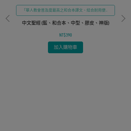
「華人教會普及度最高之和合本譯文、結合耐用便攜
之膠皮設計」
中文聖經 (藍、和合本、中型、膠皮、神版)
NT$390
加入購物車
引、