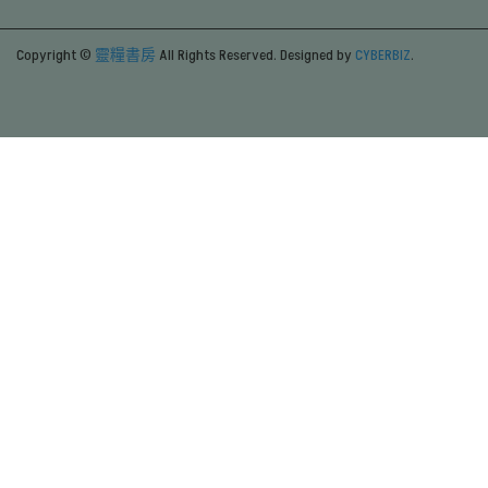
Copyright ©
靈糧書房
All Rights Reserved.
Designed by
CYBERBIZ
.