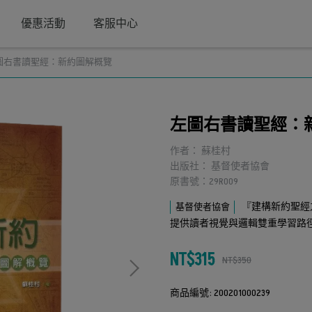
優惠活動
客服中心
圖右書讀聖經：新約圖解概覽
左圖右書讀聖經：
作者： 蘇桂村
出版社： 基督使者協會
原書號：29R009
『建構新約聖經
基督使者協會
提供讀者視覺與邏輯雙重學習路
NT$315
NT$350
商品編號:
200201000239