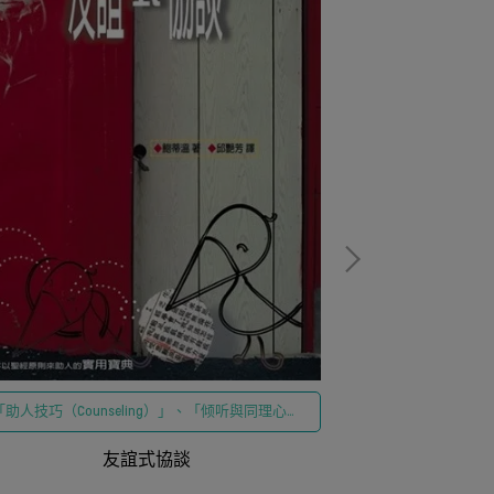
「助人技巧（Counseling）」、「倾听與同理心」
『建構啟示錄之
與「基督徒協談（Christian Counseling）」為核
除末世恐懼與迷
心，裝備教會同工與信徒「將信仰融入助人關
友誼式協談
洞察、整合學
啟
係、落實教會基層關懷」