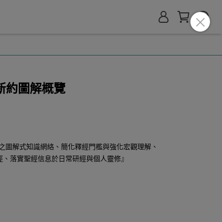
新約圖解概覽
之圖解式知識網絡、簡化釋經門檻與強化宏觀理解、
徑、落實聖經信息於日常研經與個人靈修』