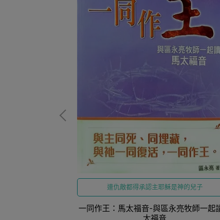
救贖歷史脈絡、深
神學洞察、提供嚴
聖經研究路徑』
爾聖經專題系列
連仇敵都得承認主耶穌是神的兒子
一同作王：馬太福音-與區永亮牧師一起
太福音