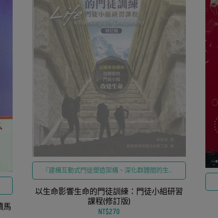
『建構互動式門徒塑造架構、深化群體間的生命
交織、落實聖經教導於日常關係、強化教會門訓
之實踐效能、推動以關係為基礎的屬靈成長』
以生命影響生命的門徒訓練：門徒小組研習
課程(修訂版)
讀馬
NT$270