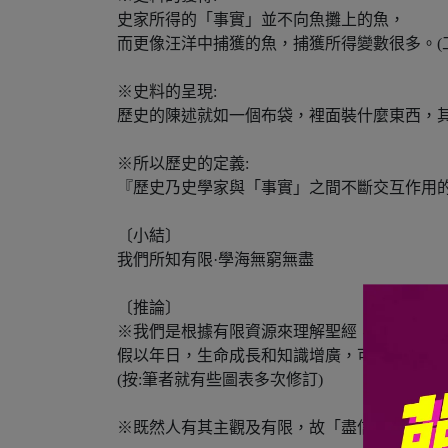
史家所得的「事實」並不向魚攤上的魚，
而更像汪洋中捕獲的魚，捕獲所得變數很多。(工
※史料的呈現:
歷史的陳述就如一個布袋，裡面裝什麼東西，
※所以歷史的定義:
『歷史乃史學家與「事實」之間不斷交互作用
〔小結〕
我們所知有限·學海無窮無盡
〔推論〕
※我們是根據有限資源來理解聖經，乃至繪製
假以年日，生命成長和知識增廣，可能會修訂
(按:筆者就有些圖表多次修訂)
※既然人有其主觀及有限，故「盡信書，不如