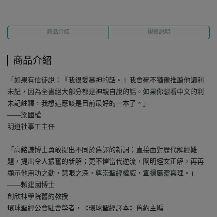
商品介紹
規格說明
商品介紹
「如果有信徒說：『我很愛慕神的話。』我會毫不猶豫推薦他讀利
未記，因為全書絕大部分都是神親自說的話。如果你想看中文的利
未記註釋，我想這應該是目前最好的一本了。」
——梁國權
明道社事工主任
「高銘謙博士勇敢提出不同於舊譯的新詞；直接面對歷代解經難
題，提出令人振奮的新解；更不懼當代逆流，闡明經文正解，再再
顯示他用功之勤，慧眼之深，尊崇聖經權威，宣揚屬靈真理。」
——賴建國博士
創欣神學院舊約教授
環球聖經公會駐會學者，《環球聖經譯本》舊約主編