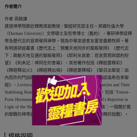
作者簡介
作者 高銘謙
建道神學院滕近輝教席副教授 / 聖經研究部主任。英國杜倫大學
（Durham University）文學碩士及哲學博士（舊約），專研神學詮釋
學及歷代志的音樂敬拜神學。現為中華宣道會友愛堂義務牧師。著
有明道研經叢書《歷代志上：預備天地同步的聖殿敬拜》《歷代志
下：啟動天地互通的聖殿敬拜》《耶利米哀歌：悲哀質問與盟約盼
望》《利未記：神同在的會幕》，其他著作包括《釋經要釋彩》
《釋經釋出火》《釋經釋出禍》《釋經要釋喊》《聖召出聖徒：由
內而外的門訓四十二章經》《你的名字：從書卷名稱認識希伯來聖
經》、Leviticus和博士論文The Levite Singers in Chronicles and Their
Stabilising Role等。常於不同的中英文期刊發表論文，包括 "Fusion-
Point Hermeneutics: A Theological Interpretation of Saul's Rejection in
Light of the Shema as the Rule of Faith"，〈滅迦南七族：一個關於舊
約聖戰的神學詮釋〉及〈意識形態批判對聖經神學詮釋的挑戰〉。
規格說明