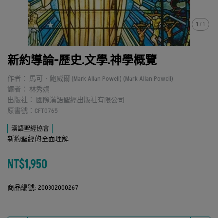
1
/
1
新約導論-歷史.文學.神學概覽
作者： 馬可．鮑威爾 (Mark Allan Powell) (Mark Allan Powell)
譯者： 林秀娟
出版社： 國際漢語聖經出版社有限公司
原書號：CFT0765
漢語聖經協會
新約聖經的全面理解
NT$1,950
商品編號:
200302000267