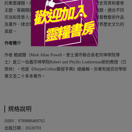
的重要課題。內容簡潔易讀，嚴密精要地概覽新約歷史背景和書卷
主題，客觀開放地探討各項重要和富挑戰性的學術議題，適合不同
宗派和背景人士閱讀。全書更綴以大量古今中外的基督教藝術作品
及畫作，揉合理性與美學，具體展示出新約聖經對世界歷史文化的
貢獻。
作者簡介
作者 鮑威爾（Mark Allan Powell，里士滿市聯合長老宗神學院博
士）是三一信義宗神學院Robert and Phyllis Leatherman新約教授（已
榮休）。他是《HarperCollins聖經字典》總編輯，亦著有過百份學術
專文及二十多本著作。
規格說明
ISBN：9789888469765
出版日期：20220701