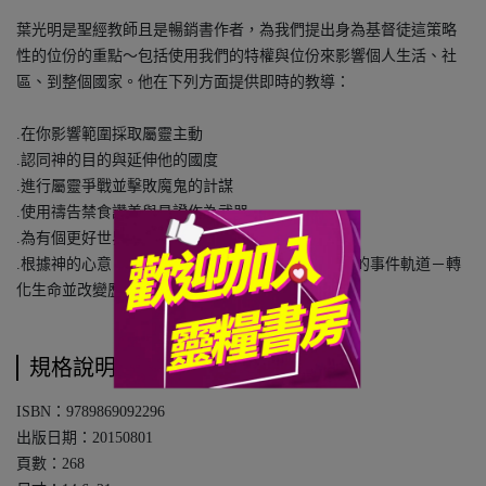
葉光明是聖經教師且是暢銷書作者，為我們提出身為基督徒這策略
性的位份的重點～包括使用我們的特權與位份來影響個人生活、社
區、到整個國家。他在下列方面提供即時的教導：
.在你影響範圍採取屬靈主動
.認同神的目的與延伸他的國度
.進行屬靈爭戰並擊敗魔鬼的計謀
.使用禱告禁食讚美與見證作為武器
.為有個更好世界，成為歷史的改變者
.根據神的心意，我們有方法改變我們的城市與國家的事件軌道－轉
化生命並改變歷史的軌道
規格說明
ISBN：9789869092296
出版日期：20150801
頁數：268