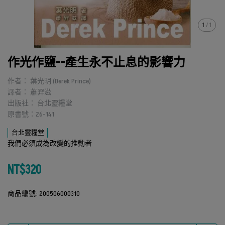
1
/
1
作光作鹽--產生永不止息的影響力
作者： 葉光明 (Derek Prince)
譯者： 蕭羿滋
出版社： 台北靈糧堂
原書號：26-141
台北靈糧堂
我們必須成為改變的推動者
NT$320
商品編號:
200506000310