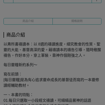
商品介紹
規格說明
商品介紹
以弗所書禱讀本：以 8週的禱讀進度，細究教會的性質、聖
靈的大能、基督高深的愛。藉禱讀本的禱告引導，隨時儆醒
禱告，作好本分，穿上軍裝，靠神作個剛強之人。
每日靈糧新約系列～
寫在前頭：
[每日靈糧]是為有心追求靈命成長的基督徒而寫的一本靈修
讀經輔助教材。
一、本書的特點：
01.每日只選取一小段經文禱讀，可細細品嘗神的話語