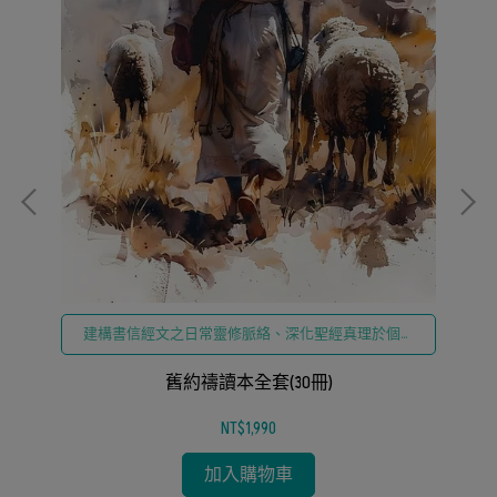
建構書信經文之日常靈修脈絡、深化聖經真理於個人
生命省察
人
舊約禱讀本全套(30冊)
NT$1,990
加入購物車