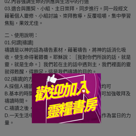
02.內容強調生命的供應與生活中的行道
03.適合與團契、小組、主日崇拜，同步進行。同一段經文
藉著個人靈修、小組討論、崇拜教導，反覆咀嚼，集中學習
焦點，果效尤佳。
二、使用說明：
01.何謂[禱讀]
禱讀是以神的話為禱告素材，藉著禱告，將神的話消化吸
收，使生命得著餵養。耶穌說：［我對你們所說的話，就是
靈，就是生命。］我們若在主的話中遇到主，我們裡面的靈
就得甦醒，得飽足，這是我們禱讀的目的。
02.[禱讀]的方式
A.採個人禱讀、二個人電話禱讀、或小組禱讀均可
B.基本的時間分配如下，若有更長的靈修時間可加強敬拜及
禱讀時間。
C.禱讀之後，儘量將經文背誦記憶
D.一天生活中反覆默想經文，禱告，以神的話作為當日的力
量。