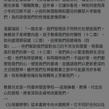
眼光來看「親職教養」這件事，它讓你看見，神如何使用青
少年的沉默不語、小孩的無理取鬧和嬰兒的髒尿片考驗我
們，為的是使我們的性情能更像耶穌。
湯蓋瑞說：「一路走來，我們發現孩子同時也在塑造我們。
撫養孩子是條雙向道。孩子教導我們如何犧牲（十二章），
如何處理罪惡感（三章），迫使我們屈膝禱告（四
章）......，他們幫助我們面對自己的不完全和需要，倚靠遠
高於我們的那一位（十三章）。我們與小小聖潔教師生活在
一起，他們有時發脾氣，有時親吻我們。不論好壞，他們都
塑造我們的心，塑造我們的靈魂，並邀請我們以更新更深的
方式經歷神。雖然我們在神聖教養之旅中可能要流許多眼
淚，但有無數祝福在每個轉角上等著我們。」
教養兒女是一所靈命塑造學校──這趟撫養、教導、付出全
心的旅程，將會深刻永遠地改變我們。
==
《父母靈修學》這本書將令你大開眼界。它不同於任何以往