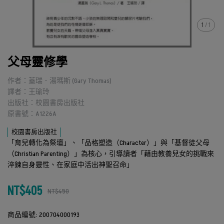
1
/
1
父母靈修學
作者：蓋瑞．湯瑪斯 (Gary Thomas)
譯者：王瑜玲
出版社：校園書房出版社
原書號：A1226A
校園書房出版社
「育兒轉化為祭壇」、「品格塑造（Character）」與「基督徒父母
（Christian Parenting）」為核心，引導讀者「藉由教養兒女的挑戰來
淬鍊自身靈性、在家庭中活出神聖召命」
NT$405
NT$450
商品編號:
200704000193