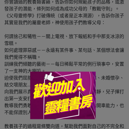
你曾讀過的教養類書籍，告訴你如何規範孩子的品格，或激
發孩子的潛能，條列如何成為成功父母的「教戰守則」。
《父母靈修學》打破傳統（或者是正本溯源），告訴你孩子
其實是我們的屬靈老師，神使用孩子們教導父母：
何謂捨己和犧牲－－關上電視、放下報紙和手中那支冰涼的
雪糕。
如何處理罪惡感－－永遠有某件事、某句話、某個想法會讓
我們覺得不稱職。
訓練我們傾聽的藝術－－每日稀鬆平常的例行瑣事中，安置
了一支神的大喇叭。
迫使我們屈膝禱告－－綁架、意外、罕見疾病、未婚懷孕、
結交壞朋友......
向我們展示真實的喜樂－－熟睡嬰孩臉上的寧靜，兒子揮打
出第一支安打。Oh！My God！
教導我們勇敢無懼地放手－－就算信任孩子的開車能力，也
不能保證別人的車不會來撞他。
教養孩子的過程是條雙向道，幫助我們面對自己的不完全和