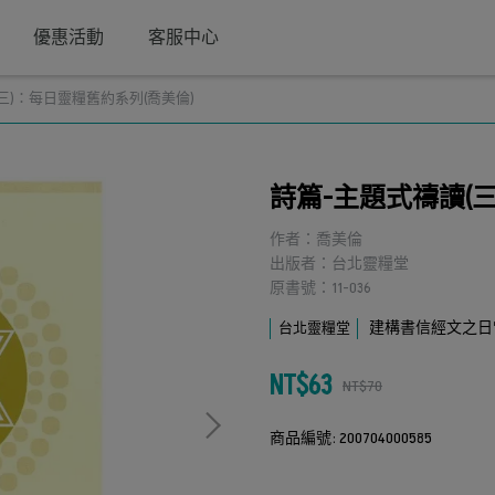
優惠活動
客服中心
三)：每日靈糧舊約系列(喬美倫)
詩篇-主題式禱讀(
作者：喬美倫
出版者：台北靈糧堂
原書號：11-036
建構書信經文之日
台北靈糧堂
NT$63
NT$70
商品編號:
200704000585