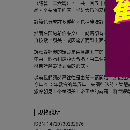
（詩篇一二六篇）。一共一百五十篇，分成五
品。全卷除了約有一半是大衛的寫作之外，也
詩篇也分成許多種類，包括律法詩、智慧詩、
然而在舊約希伯來文中，詩篇卻有一個很美的
直接獻上讚美，或因痛苦而到主面前哀亨，對
詩篇最經典的無疑是由連結五首的哈利路亞詩
中第一個哈利路亞大合唱，第二個當然就是啟
材自詩篇最後五篇的形式。
以前我們讀詩篇往往是由第一篇開始，然後逐
今年2013年教會的尊貴年，先讀律法詩、智
撒冷朝見上帝並頌美上帝王權的詩篇，將榮耀
規格說明
ISBN：4710739182576