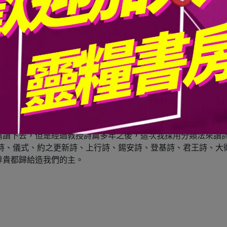
大卷，每一卷都特別屬於某一類的作者，例如第一與第二卷的大
有約五十篇並沒有註記作者。每一卷由不同的詩組組合而成，看
信靠詩、節期詩、上行詩、錫安詩、基督生平詩、彌賽亞詩、讚
名字，就是［讚美］。當人們疑惑為什麼哀歌多於讚美詩的詩篇
主而言都是一種讚美～你會向誰哀哼呢？當然是你信得過的人啦
篇（一四六到一五０），鉅力萬鈞的作為結束。這五篇詩第一節
示錄的十九章。據說韓得爾的哈利路亞大合唱就是取材自啟示錄
篇讀下去，但是經過教授詩篇多年之後，這次我採用分類法來讀
慧詩、儀式、約之更新詩、上行詩、錫安詩、登基詩、君王詩、
尊貴都歸給造我們的主。