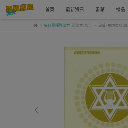
首頁
最新資訊
書籍
禮品
每日靈糧導讀本
,
禱讀本
,
禱告
詩篇-主題式禱讀(