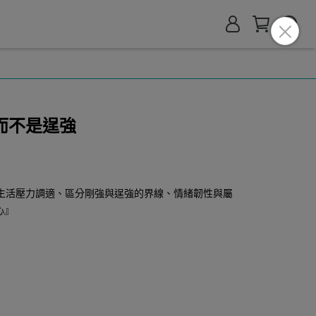
而不是逞強
生活壓力調適、區分剛強與逞強的界線、情緒韌性與屬
心』