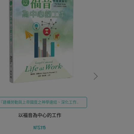
『青少年呼召導
策略、發掘天
你的孩子是夢想
『建構勞動與上帝國度之神學連結、深化工作動
機與基督信仰之整全融合、提供在職場實踐福音
影響力之具體路徑』
以福音為中心的工作
NT$315