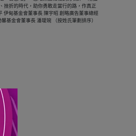
數、挫折的時代，助你勇敢走當行的路，作真正
平 伊甸基金會董事長 陳宇昭 創略廣告董事總經
勵馨基金會董事長 潘璦琬 （按姓氏筆劃排序）