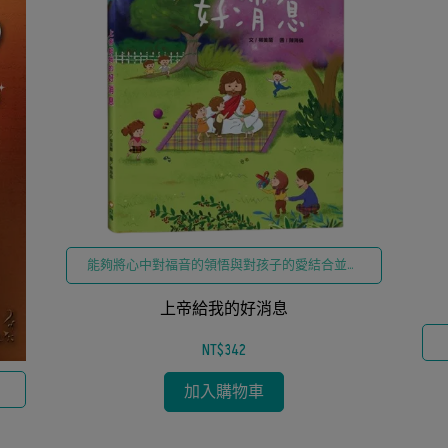
能夠將心中對福音的領悟與對孩子的愛結合並轉
化為書籍，本身就是一個充滿屬靈價值與生命溫
度的行動
上帝給我的好消息
NT$342
金
加入購物車
的
職