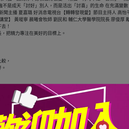
強不是成天「討好」別人，而是活出「討喜」的生命 在充滿變
間新聞主播 夏嘉璐 好消息電視台【轉轉發現愛】節目主持人 高怡
講堂】 黃瑽寧 晨曦會牧師 劉民和 輔仁大學醫學院院長 廖俊厚 
下去！
長，把精力專注在美好的目標上。
比較，
好。
理」
值得被愛
，忽略某些低格調的攻訐
」
喜」的生命