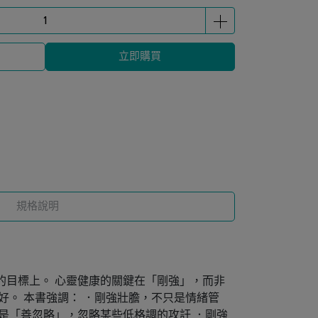
立即購買
規格說明
的目標上。 心靈健康的關鍵在「剛強」，而非
好。 本書強調： ．剛強壯膽，不只是情緒管
是「善忽略」，忽略某些低格調的攻訐 ．剛強