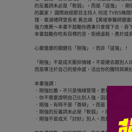
的反義詞未必是「軟弱」，而是「逞強」 ．剛
的贏家！ 國際政經節目主持人 何戎 TVBS晚
理、東湖禮拜堂長老 黃志靖 【黃瑽寧醫師健康
強力推薦～本書不鼓勵你遇事只會撐下去、吞
本書鼓勵你吃有目標的苦、拒絕虛耗、勇於成
心靈健康的關鍵在「剛強」，而非「逞強」！
「剛強」不是成天壓抑情緒，不是硬去跟別人
而是專注於自己的使命感，活出你的獨特與美
本書強調：
．剛強壯膽，不只是情緒管理，更是「目標管
．你不需要證明自己比別人強，因為你本身就
．剛強，有時不是「善辯」，而是「善忽略」
．剛強的反義詞未必是「軟弱」，而是「逞強
．剛強不是成天「討好」別人，而是活出「討