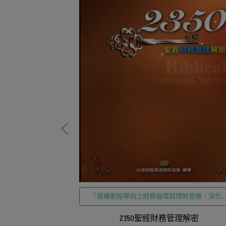
品誘惑、如何透過
教育、尋求具備嚴
『建構聖經導向之財務倫理與理財思維、深化
指引』
重生的真實告白
錢與生命優先次序之反思、落實具備屬靈原則
財務管理策略、締造免於債務轄制與邁向管家
2350聖經財務管理解密
分』