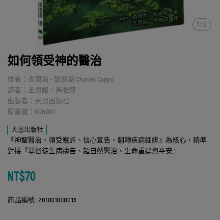
1
/
2
如何領受神的醫治
作者：查爾斯 • 凱普斯 Charles Capps
譯者：王思銘、馬強盛
出版者：天恩出版社
原書號：80N001
天恩出版社
『神聖醫治、領受應許、信心宣告、翻轉疾病綑綁』為核心，精準
對接『基督徒生病禱告、超自然醫治、生命重建與平安』
NT$70
商品編號:
201001000013