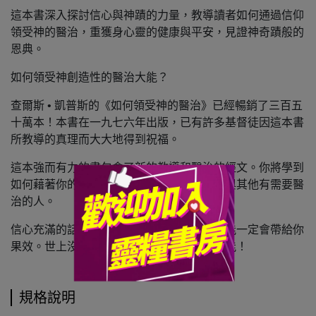
這本書深入探討信心與神蹟的力量，教導讀者如何通過信仰
領受神的醫治，重獲身心靈的健康與平安，見證神奇蹟般的
恩典。
如何領受神創造性的醫治大能？
查爾斯 • 凱普斯的《如何領受神的醫治》已經暢銷了三百五
十萬本！本書在一九七六年出版，已有許多基督徒因這本書
所教導的真理而大大地得到祝福。
這本強而有力的書包含了新的教導和醫治的經文。你將學到
如何藉著你的口來釋放神醫治的大能給自己與其他有需要醫
治的人。
信心充滿的話語會幫助你得勝。神的醫治大能一定會帶給你
果效。世上沒有任何疾病能抵擋神的醫治大能！
規格說明