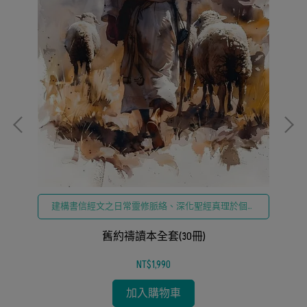
建構書信經文之日常靈修脈絡、深化聖經真理於個人
生命省察
人
舊約禱讀本全套(30冊)
NT$1,990
加入購物車