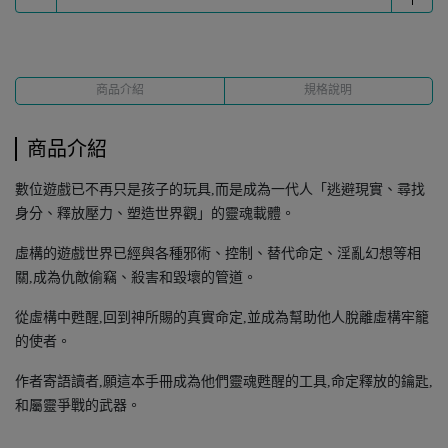
商品介紹
規格說明
商品介紹
數位遊戲已不再只是孩子的玩具,而是成為一代人「逃避現實、尋找
身分、釋放壓力、塑造世界觀」的靈魂載體。
虛構的遊戲世界已經與各種邪術、控制、替代命定、淫亂幻想等相
關,成為仇敵偷竊、殺害和毀壞的管道。
從虛構中甦醒,回到神所賜的真實命定,並成為幫助他人脫離虛構牢籠
的使者。
作者寄語讀者,願這本手冊成為他們靈魂甦醒的工具,命定釋放的鑰匙,
和屬靈爭戰的武器。