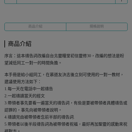
商品介紹
規格說明
商品介紹
序言：這本禱告詞改編自台北靈糧堂初信靈修30，改編的想法是盼
望減低同工一對一的時間負擔。
本手冊是給小組同工，在慕道友決志後立刻可使用的一對一教材，
建議使用方法如下：
1.每一天在電話中一起禱告
2.一起禱讀當天的經文
3.帶領者事先要看一遍當天的禱告詞，有些是要被帶領者具體禱告或
認罪的，事先向被帶領者說明。
4.禱讀完由被帶領者念前半部的禱告詞.
5.帶領者以後半段禱告詞為被帶領者祝福，最好再加聖靈的感動來祝
福對方。