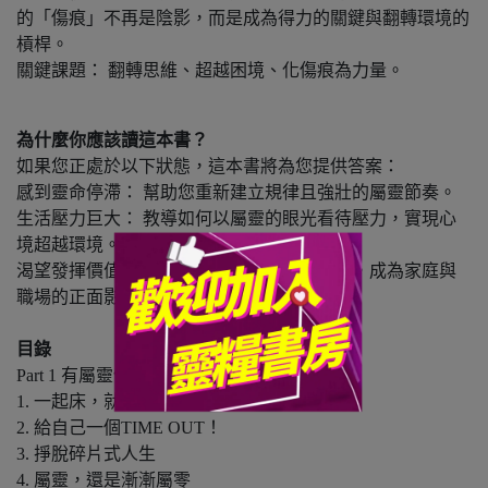
的「傷痕」不再是陰影，而是成為得力的關鍵與翻轉環境的
槓桿。
關鍵課題： 翻轉思維、超越困境、化傷痕為力量。
為什麼你應該讀這本書？
如果您正處於以下狀態，這本書將為您提供答案：
感到靈命停滯： 幫助您重新建立規律且強壯的屬靈節奏。
生活壓力巨大： 教導如何以屬靈的眼光看待壓力，實現心
境超越環境。
渴望發揮價值： 指引您如何從內在更新開始，成為家庭與
職場的正面影響力。
目錄
Part 1 有屬靈健康的蒙福人生
1. 一起床，就得勝！
2. 給自己一個TIME OUT！
3. 掙脫碎片式人生
4. 屬靈，還是漸漸屬零