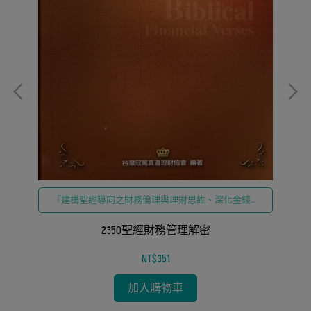
業
與
『建構聖經導向之財務倫理與理財思維、深化金錢與
生命優先次序之反思、落實具備屬靈原則的財務管理
策略、締造免於債務轄制與邁向管家職分』
2350聖經財務管理解密
NT$351
加入購物車