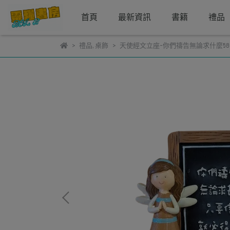
首頁
最新資訊
書籍
禮品
禮品
,
桌飾
天使經文立座-你們禱告無論求什麼580