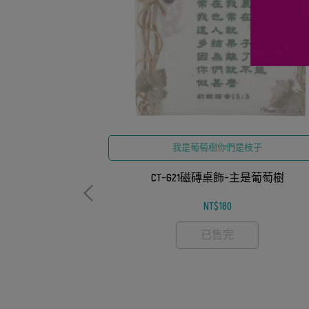
我是葡萄樹你們是枝子
CT-G21磁磚桌飾-主是葡萄樹
NT$180
已售完
-18