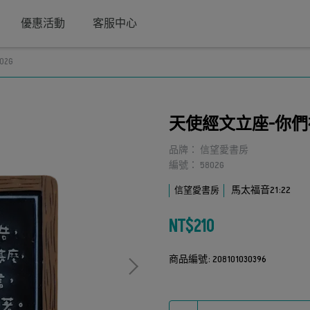
優惠活動
客服中心
2G
天使經文立座-你們禱
品牌： 信望愛書房
編號： 5802G
馬太福音21:22
信望愛書房
NT$210
商品編號:
208101030396