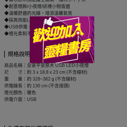
◆創意燈飾/小夜燈/送禮小物皆適
◆溫暖舒適的光線，增添溫馨氣氛
◆採高效能LED晶片，使用壽命長/高亮度
◆USB供電，操作簡單也方便攜帶
◆燈光柔和不刺眼，適合當睡眠輔助
規格說明
商品名稱：全家平安原木 USB LED小夜燈
尺 寸：約 3 x 18.8 x 23 cm (不含線材)
重 量：約 328~362 g (不含線材)
供電線長：約 130 cm (不含接頭)
燈光顏色：暖色
供電介面：USB