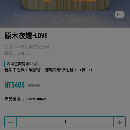
1
/
1
原木夜燈-LOVE
品牌：鼎漢企業有限公司
編號： WNL-05
鼎漢企業有限公司
我躺下睡覺，我醒著，耶和華都保佑我。（詩3:5）
NT$405
NT$450
商品編號:
208105030045