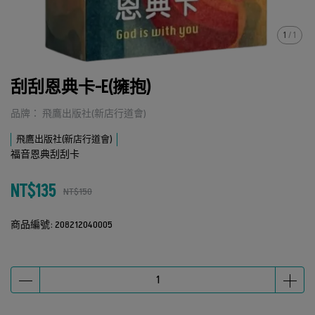
1
/
1
刮刮恩典卡-E(擁抱)
品牌： 飛鷹出版社(新店行道會)
飛鷹出版社(新店行道會)
福音恩典刮刮卡
NT$135
NT$150
商品編號:
208212040005