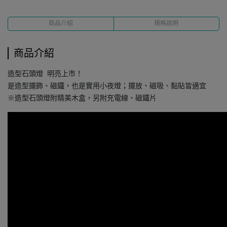
商品介紹
規格說明
商品介紹
造型石頭燈 明亮上市！
是造型擺飾、磁鐵，也是實用小夜燈；擺放、磁吸、黏貼皆適宜
※造型石頭燈附精美木盒，另附充電線、磁鐵片