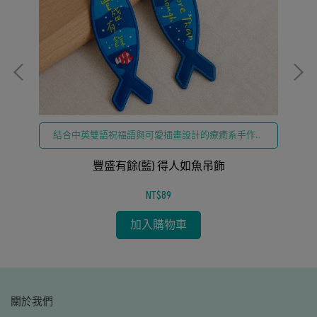
縫
結合中英雙語祝福語與可愛插畫設計的療癒系手作縫
製吊飾
豐盛有餘(藍) 得人如魚吊飾
NT$89
加入購物車
關於我們