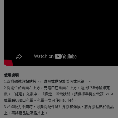
使用說明
1.背附磁鐵與黏貼片，可磁吸或黏貼於牆面或冰箱上。
2.開關位於背面左上方，充電口在背面右上方，連接USB傳輸線充
電。「紅燈」充電中，「綠燈」滿電狀態。請選擇手機充電頭5V/1A
或電腦USB口充電。充電一次可使用10小時。
3.若磁吸力不夠時，可撕開配件鐵片背膠和薄膜，將背膠黏貼於物品
上、再將產品磁吸鐵片上。