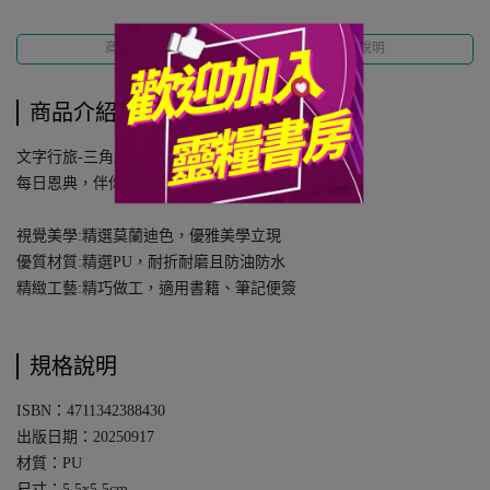
商品介紹
規格說明
商品介紹
文字行旅-三角扇型皮革書籤套組
每日恩典，伴你文字行旅！
視覺美學:精選莫蘭迪色，優雅美學立現
優質材質:精選PU，耐折耐磨且防油防水
精緻工藝:精巧做工，適用書籍、筆記便簽
規格說明
ISBN：4711342388430
出版日期：20250917
材質：PU
尺寸：5.5x5.5cm