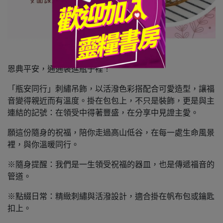
恩典平安，通通裝進瓶子裡！
「瓶安同行」刺繡吊飾，以活潑色彩搭配合可愛造型，讓福
音變得親近而有溫度。掛在包包上，不只是裝飾，更是與主
連結的記號：在領受中得著豐盛，在分享中見證主愛。
願這份隨身的祝福，陪你走過高山低谷，在每一處生命風景
裡，與你溫暖同行。
※隨身提醒：我們是一生領受祝福的器皿，也是傳遞福音的
管道。
※點綴日常：精緻刺繡與活潑設計，適合掛在帆布包或鑰匙
扣上。