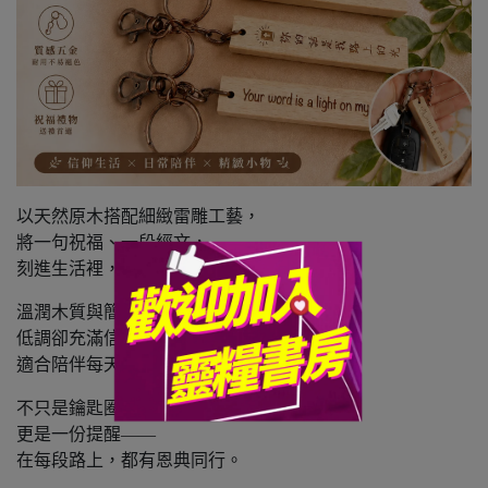
以天然原木搭配細緻雷雕工藝，
將一句祝福、一段經文，
刻進生活裡，也刻進心裡。
溫潤木質與簡約設計，
低調卻充滿信仰溫度，
適合陪伴每天的通勤、旅程與日常。
不只是鑰匙圈，
更是一份提醒——
在每段路上，都有恩典同行。