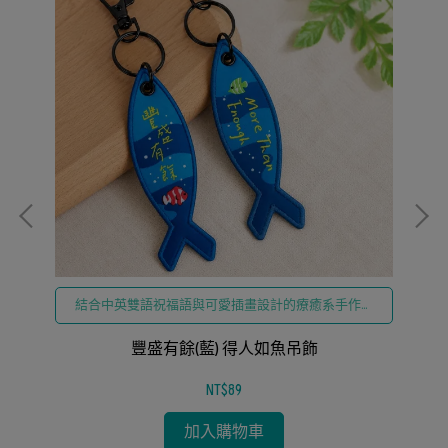
縫
結合中英雙語祝福語與可愛插畫設計的療癒系手作縫
製吊飾
豐盛有餘(藍) 得人如魚吊飾
NT$89
加入購物車