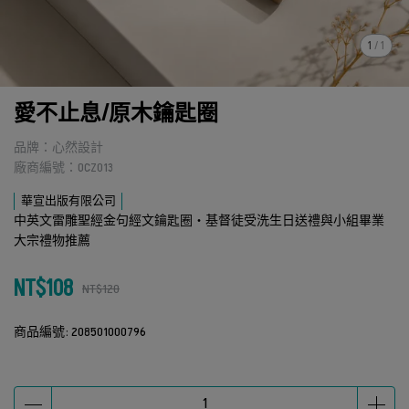
1
/
1
愛不止息/原木鑰匙圈
品牌：心然設計
廠商編號：OCZ013
華宣出版有限公司
中英文雷雕聖經金句經文鑰匙圈・基督徒受洗生日送禮與小組畢業
大宗禮物推薦
NT$108
NT$120
商品編號:
208501000796