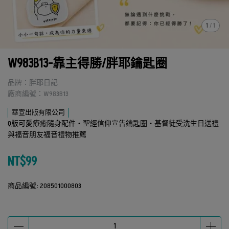
1
/
1
W983B13-靠主得勝/胖耶鑰匙圈
品牌：胖耶日記
廠商編號：W983B13
華宣出版有限公司
Q版可愛療癒隨身配件・聖經信仰宣告鑰匙圈・基督徒受洗生日送禮
與福音朋友福音禮物推薦
NT$99
商品編號:
208501000803