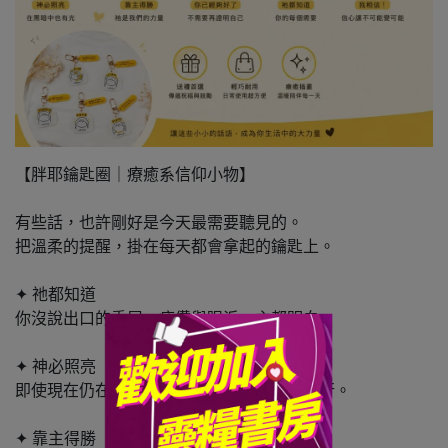
【胖耶鑰匙圈｜療癒系信仰小物】
有些話，也許剛好是今天最需要聽見的。
把溫柔的提醒，掛在每天都會拿起的鑰匙上。
✦ 祂都知道
你沒說出口的委屈、疲憊與眼淚，主都明白。
✦ 神必照亮
即使現在仍在黑暗裡，祂的光終究會引你前行。
✦ 靠主得勝