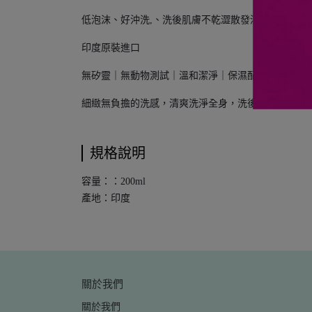
低泡沫、好沖洗,、洗後肌膚不乾澀散發清新的香氛
印度原裝進口
無矽靈｜無動物測試｜溫和潔淨｜保濕配方
細緻無負擔的洗感，清爽洗淨全身，洗後舒爽賦予身
規格說明
容量：：200ml
產地：印度
關於我們
關於我們