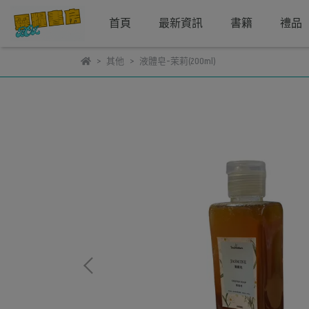
首頁
最新資訊
書籍
禮品
其他
液體皂-茉莉(200ml)