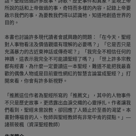
話。聖經透過許多故事、詩歌、歷史事件和異象，呈現上帝
所說的話和上帝做過的事，奇特而多樣的內容，記錄上帝要
啟示我們的事，為要教我們得以認識祂，知道祂創造世界的
目的。
本書也討論許多現代讀者會感興趣的問題：「在今天，聖經
對人事物看法及價值觀還有理解的必要嗎？」「它是否只是
充滿暴力的古近東神話或傳奇呢？」「我完全不相信任何的
神蹟，這表示我完全不可能讀聖經了嗎？」「世上許多宗教
都有經書，為什麼一定要讀這一本聖經，難道不能把我最喜
歡的偶像人物或是目前靈性網紅的智慧言論當成聖經？」打
開來看，你會有許多新視野。
「推薦這位作者為聖經所寫的「推薦文」，其中的人物事件
不只是歷史故事，更透露出血淚交織的心靈掙扎。作者讓我
們看到，聖經未曾說教，卻回應了人類止於至善的渴望。本
書對傳福音的人、牧師與聖經教師有非常中肯的提點。」—
諸蔡筱楓（資深聖經教師）