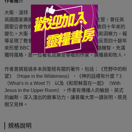
作者簡介
大衛．溫特（David Winter）
英國國家廣播公司BBC 前宗教廣播節目部的主管，曾任英
國聖公會牧師。他親自見證了 BBC 和英國教會四十年來的
變化。大衛．溫特精彩深度的思考充滿了智慧和洞察力，報
導呈現了教會和英國對基督教態度的轉變，他反思四十餘年
來形塑 BBC 和教會的各樣影響因素。文筆詼諧機智，充滿
獨特風格，是一位著名且廣受尊敬的作家、廣播員和牧人。
作者曾撰寫過多本與聖經有關的著作，包括：《荒野中的盼
望》（Hope in the Wilderness）、《神的話裡有什麼？》
（What’s in a Word ?） 以及《和耶穌窩在一起》（With
Jesus in the Upper Room）。作者有傳播人的敏銳、英式
的幽默、深入淺出的敘事功力，讓普羅大眾一讀就明，既見
樹又見林。
規格說明