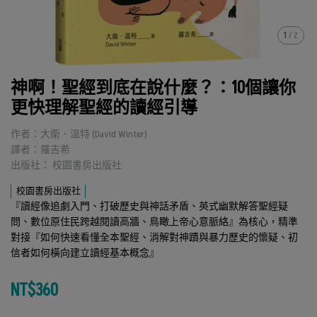
1
/
2
神啊！聖經到底在說什麼？：10個讓你
更快理解聖經的讀經引導
作者：大衛．溫特 (David Winter)
譯者：羅吉希
出版社： 校園書房出版社
校園書房出版社
『讀經像追劇入門、打破歷史與神話矛盾、英式幽默解答聖經疑
問、數位原住民跨越閱讀高牆、鳥瞰上帝心意脈絡』為核心，精準
對接『如何快速看懂全本聖經、消解對神蹟與暴力歷史的懷疑、初
信者如何橫向建立讀經基本概念』
NT$360