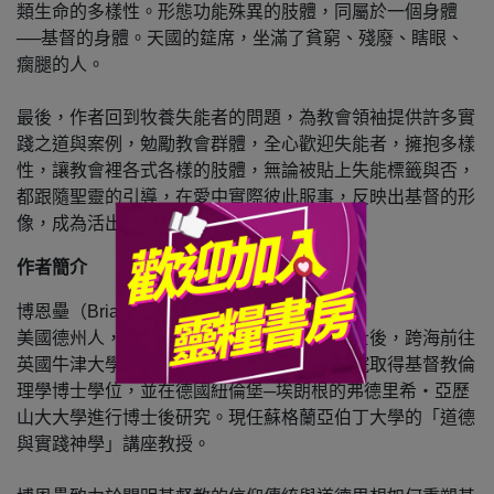
類生命的多樣性。形態功能殊異的肢體，同屬於一個身體
──基督的身體。天國的筵席，坐滿了貧窮、殘廢、瞎眼、
瘸腿的人。
最後，作者回到牧養失能者的問題，為教會領袖提供許多實
踐之道與案例，勉勵教會群體，全心歡迎失能者，擁抱多樣
性，讓教會裡各式各樣的肢體，無論被貼上失能標籤與否，
都跟隨聖靈的引導，在愛中實際彼此服事，反映出基督的形
像，成為活出福音真諦的真教會。
作者簡介
博恩壘（Brian Brock, 1970–）
美國德州人，取得生物醫學與臨床倫理學碩士後，跨海前往
英國牛津大學研讀神學，於倫敦大學國王學院取得基督教倫
理學博士學位，並在德國紐倫堡─埃朗根的弗德里希‧亞歷
山大大學進行博士後研究。現任蘇格蘭亞伯丁大學的「道德
與實踐神學」講座教授。