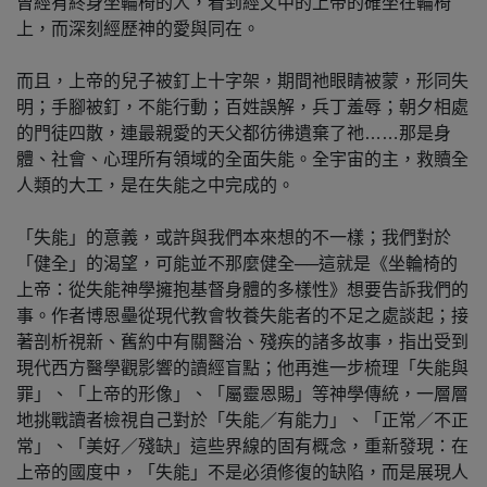
曾經有終身坐輪椅的人，看到經文中的上帝的確坐在輪椅
上，而深刻經歷神的愛與同在。
而且，上帝的兒子被釘上十字架，期間祂眼睛被蒙，形同失
明；手腳被釘，不能行動；百姓誤解，兵丁羞辱；朝夕相處
的門徒四散，連最親愛的天父都彷彿遺棄了祂……那是身
體、社會、心理所有領域的全面失能。全宇宙的主，救贖全
人類的大工，是在失能之中完成的。
「失能」的意義，或許與我們本來想的不一樣；我們對於
「健全」的渴望，可能並不那麼健全──這就是《坐輪椅的
上帝：從失能神學擁抱基督身體的多樣性》想要告訴我們的
事。作者博恩壘從現代教會牧養失能者的不足之處談起；接
著剖析視新、舊約中有關醫治、殘疾的諸多故事，指出受到
現代西方醫學觀影響的讀經盲點；他再進一步梳理「失能與
罪」、「上帝的形像」、「屬靈恩賜」等神學傳統，一層層
地挑戰讀者檢視自己對於「失能／有能力」、「正常／不正
常」、「美好／殘缺」這些界線的固有概念，重新發現：在
上帝的國度中，「失能」不是必須修復的缺陷，而是展現人