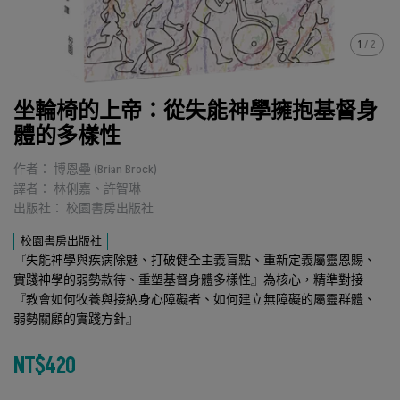
1
/
2
坐輪椅的上帝：從失能神學擁抱基督身
體的多樣性
作者： 博恩壘 (Brian Brock)
譯者： 林俐嘉、許智琳
出版社： 校園書房出版社
校園書房出版社
『失能神學與疾病除魅、打破健全主義盲點、重新定義屬靈恩賜、
實踐神學的弱勢款待、重塑基督身體多樣性』為核心，精準對接
『教會如何牧養與接納身心障礙者、如何建立無障礙的屬靈群體、
弱勢關顧的實踐方針』
NT$420