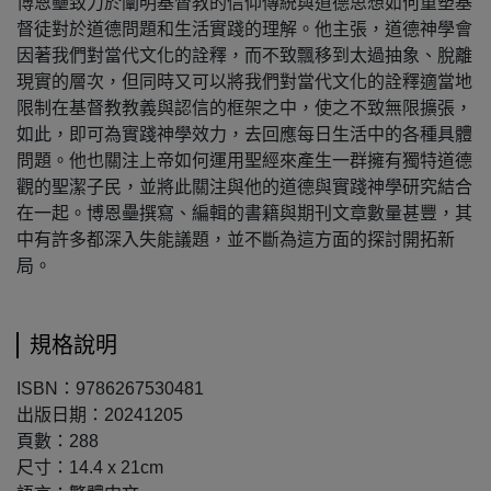
博恩壘致力於闡明基督教的信仰傳統與道德思想如何重塑基
督徒對於道德問題和生活實踐的理解。他主張，道德神學會
因著我們對當代文化的詮釋，而不致飄移到太過抽象、脫離
現實的層次，但同時又可以將我們對當代文化的詮釋適當地
限制在基督教教義與認信的框架之中，使之不致無限擴張，
如此，即可為實踐神學效力，去回應每日生活中的各種具體
問題。他也關注上帝如何運用聖經來產生一群擁有獨特道德
觀的聖潔子民，並將此關注與他的道德與實踐神學研究結合
在一起。博恩壘撰寫、編輯的書籍與期刊文章數量甚豐，其
中有許多都深入失能議題，並不斷為這方面的探討開拓新
局。
規格說明
ISBN：9786267530481
出版日期：20241205
頁數：288
尺寸：14.4 x 21cm