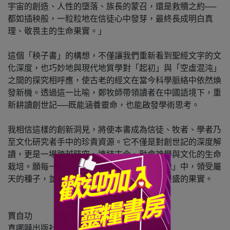
宇宙的創造、人性的墮落、族長的蒙召，還是救贖之約──
都如插秧般，一粒粒地在信徒心中發芽，最終長成明白真
理、敬畏主的生命果實。」
這個「秧子書」的構想，不僅讓我們重新看到聖經文字的文
化深度，也巧妙地與現代地質學對「起初」與「空虛混沌」
之間的探究相呼應，使古老的經文在當今科學脈絡中依然煥
發新機。透過這一比喻，鄭牧師帶領讀者在中國語境下，重
新耕讀創世記──既能涵養靈命，也能啟發學術思考。
我相信這樣的創新洞見，將使本書成為信徒、牧者、學者乃
至文化研究者手中的珍貴資源。它不僅是對創世記的深度解
讀，更是一場跨越時空、連結古今、融會神學與文化的生命
栽培。願每一位讀者，都能在這片「原始園地」中，領受屬
天的種子，並在信仰與知識的田野上，結出豐盛的果實。
賈自功
真哪噠出版社社長