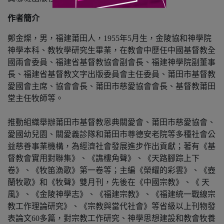
作者簡介
鄭金燦，男，福建莆田人，1955年5月生，金陵協和神學院
神學本科、教牧學研究生畢業，在教會中歷任中國基督教全
國兩會委員、福建省基督教協會副會長、福建神學院副董事
長、福建省基督教文字出版委員會主任委員、莆田市基督教
愛國會主席、協會會長、莆田市慈愛協會會長、基督教莆田
堂主任牧師等。
推動組織舉辦莆田市基督教恩典關愛會、莆田市慈愛協會、
愛國幼兒園、關愛義診隊和莆田市尊德安老院等多種社會公
益慈善事業機構，為經濟社會發展進步作出貢獻；著有《基
督教會實用對聯集》、《譙樓角聲》、《天路腳踪上下
卷》、《牧笛漁歌》第一卷等；主編《榮耀的彩雲》、《壺
蘭牧歌》和《牧聲》雙月刊，先後在《中國宗教》、《 天
風》、《金陵神學志》、《福建宗教》、《福建統一戰線宗
教工作理論研究》、《宗教與當代社會》等省級以上刊物發
表論文60多篇，對宗教工作研究、神學思想建設和教會牧養