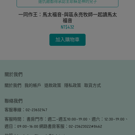
連仇敵都得承認主耶穌是神的兒子
以
一同作王：馬太福音-與區永亮牧師一起讀馬太
講道
福音
NT$432
加入購物車
關於我們
關於我們
我的帳戶
退款政策
隱私政策
取貨方式
聯絡我們
客服專線：02-23632147
客服時間： 書房門市：週二~週五10:00~19:00、週六：12:30~19:00、
週日：09:00~16:00 網路書房客服：02-23623022#8462