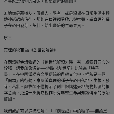
本書既是信仰的泉源，也是靈命的苗圃。
無論你是慕道友、傳道人、學者，或是渴望在日常生活中體
驗神話語的信徒，都能在這裡領受啟示與智慧，讓真理的種
子在心田發芽、茁壯，結出豐盛的生命果實。
序三
真理的秧苗 讀《創世記解讀》
在閱讀鄭金燦牧師的《創世記解讀》時，有一處獨具匠心的
詮釋，讓我印象深刻──他將《創世記》比喻為「秧子
書」。在中國漢語言文學傳統的農耕文化中，插秧是一個
「開頭」的行動，意味著真理的種子在心田落地、生根、發
芽、茁壯。鄭牧師不僅揭示了創世記講述天地萬物起源的根
本意涵，更進一步將它視作所有屬靈生命與知識傳承的原始
苗圃。
我們或許可以這樣理解：「『創世記』中的種子──無論是