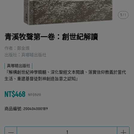
1
/
1
青溪牧聲第一卷：創世紀解讀
作者：鄭金燦
出版社：真哪噠出版社
真哪噠出版社
『解構創世紀神學精髓、深化聖經文本閱讀、落實信仰教義於當代
生活、重建基督徒對神創造旨意之認知』
NT$468
NT$520
商品編號:
200404000189