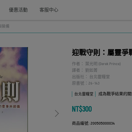
優惠活動
客服中心
與裝備
迎戰守則：屬靈爭
作者： 葉光明 (Derek Prince)
譯者： 劉如菁
出版社： 台北靈糧堂
原書號：26-143
成為戰爭結果的關
台北靈糧堂
NT$300
商品編號:
200505000034