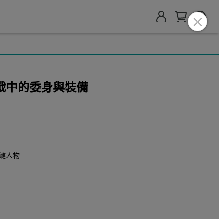
戰中的委身與裝備
鍵人物