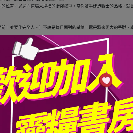
你的位置，以迎向這場大規模的衝突戰爭。當你著手建造戰士的品格，就
面前，並要作完全人。］不論是每日面對的試煉，還是將來更大的爭戰，