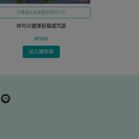
珍惜自
行事為人就當像光明的子女
26-
你可以選擇祝福或咒詛
NT$280
加入購物車