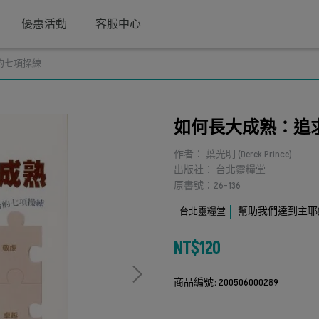
優惠活動
客服中心
的七項操練
如何長大成熟：追
作者： 葉光明 (Derek Prince)
出版社： 台北靈糧堂
原書號：26-136
幫助我們達到主耶
台北靈糧堂
NT$120
商品編號:
200506000289