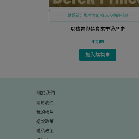
天國的福音
透過禱告與禁食能夠尋求神的引導
令
以禱告與禁食來塑造歷史
NT$189
加入購物車
關於我們
關於我們
我的帳戶
退款政策
隱私政策