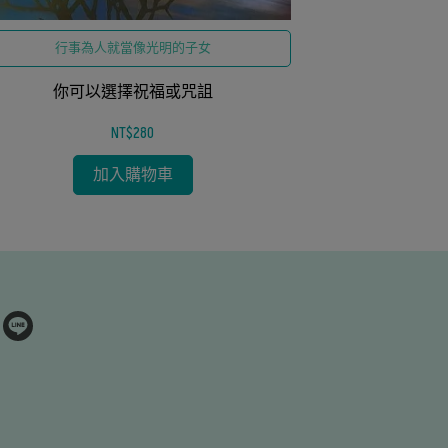
珍惜自
行事為人就當像光明的子女
26-
你可以選擇祝福或咒詛
NT$280
加入購物車