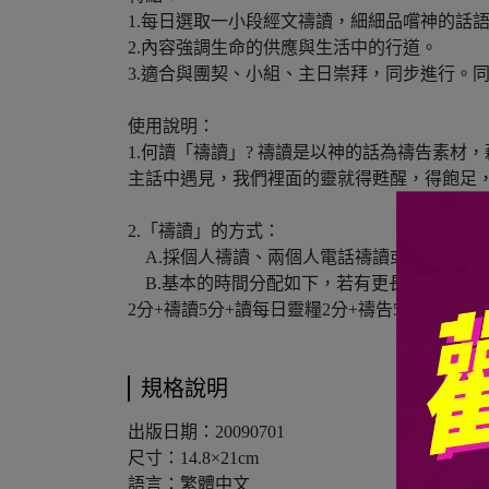
1.每日選取一小段經文禱讀，細細品嚐神的話
2.內容強調生命的供應與生活中的行道。
3.適合與團契、小組、主日崇拜，同步進行。
使用說明：
1.何讀「禱讀」? 禱讀是以神的話為禱告素材
主話中遇見，我們裡面的靈就得甦醒，得飽足
2.「禱讀」的方式：
A.採個人禱讀、兩個人電話禱讀或小組禱讀
B.基本的時間分配如下，若有更長的靈修時間
2分+禱讀5分+讀每日靈糧2分+禱告5分。
規格說明
出版日期：20090701
尺寸：14.8×21cm
語言：繁體中文