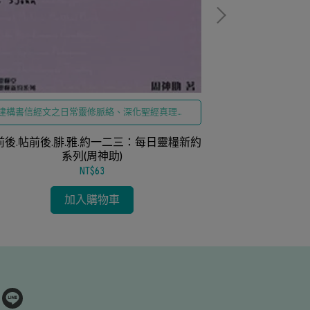
『周神助牧師生
復與經營、信仰
叢，精準對接『
建構書信經文之日常靈修脈絡、深化聖經真理於
神助：十二道周
奉選
個人生命省察
前後.帖前後.腓.雅.約一二三：每日靈糧新約
系列(周神助)
NT$63
加入購物車