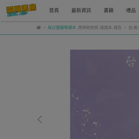
首頁
最新資訊
書籍
禮品
每日靈糧導讀本
,
周神助牧師
,
禱讀本
,
禱告
加.弗