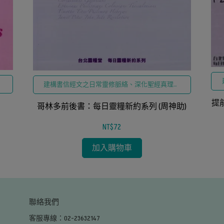
於
建構書信經文之日常靈修脈絡、深化聖經真理於
個人生命省察
提
哥林多前後書：每日靈糧新約系列 (周神助)
NT$72
加入購物車
聯絡我們
客服專線：02-23632147