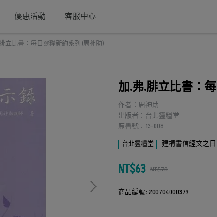
優惠活動
客服中心
.腓立比書：每日靈糧新約系列 (周神助)
加.弗.腓立比書：每
作者：周神助
出版者：台北靈糧堂
原書號：13-008
建構書信經文之日
台北靈糧堂
NT$63
NT$70
商品編號:
200704000379