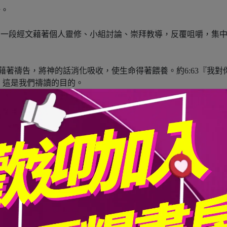
語。
同一段經文藉著個人靈修、小組討論、崇拜教導，反覆咀嚼，集
，藉著禱告，將神的話消化吸收，使生命得著餵養。約6:63『我
，這是我們禱讀的目的。
均可。
可加強敬拜及禱讀時間。靈修禱讀15分＝禱告1分+讀經