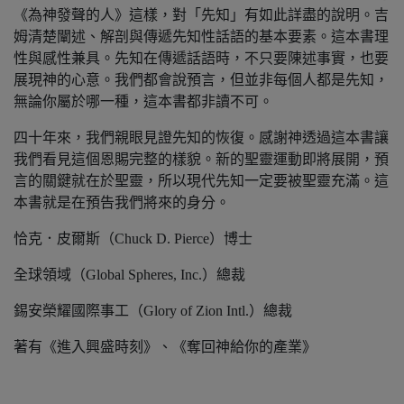
《為神發聲的人》這樣，對「先知」有如此詳盡的說明。吉
姆清楚闡述、解剖與傳遞先知性話語的基本要素。這本書理
性與感性兼具。先知在傳遞話語時，不只要陳述事實，也要
展現神的心意。我們都會說預言，但並非每個人都是先知，
無論你屬於哪一種，這本書都非讀不可。
四十年來，我們親眼見證先知的恢復。感謝神透過這本書讓
我們看見這個恩賜完整的樣貌。新的聖靈運動即將展開，預
言的關鍵就在於聖靈，所以現代先知一定要被聖靈充滿。這
本書就是在預告我們將來的身分。
恰克．皮爾斯（Chuck D. Pierce）博士
全球領域（Global Spheres, Inc.）總裁
錫安榮耀國際事工（Glory of Zion Intl.）總裁
著有《進入興盛時刻》、《奪回神給你的產業》