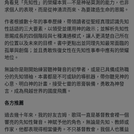
角看見「先知性」的榮耀本質—不是神祕莫測的能力，也非
求個人的表現，而是從神湧流而來、為要建造生命的恩賜。
作者根據數十年的事奉歷練，帶領讀者從聖經真理認識先知
性話語的三大要素，以領受並運用神的啟示；並解析先知性
恩賜成長的四個階段與七種溝通模式，讓人更清楚自己所在
的位置以及未來的目標。書中更點出並同理先知最常面臨的
孤單與創傷；並且勇敢恢復女性在先知性事奉中應有的榮耀
地位。
無論你是剛開始練習聽神聲音的初學者，或是已具備成熟職
分的先知領袖，本書都是不可或缺的導航器，帶你聽見神的
心意、明白神的計畫，接受七靈的恩膏裝備，勇敢為神發
言，成為飛越世界的國度飛鷹。
各方推薦
過去幾十年來，我的好友吉姆．歌珥一直是基督教會裡一個
響亮的先知性聲音。神賦予他的角色，無論是先知、教師或
作家，他都表現得相當優秀。不只基督教會，我個人也獲益