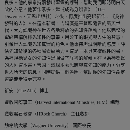
良多。他的事奉持續發出聖靈的呼聲，幫助我們即時明白天
父的心意。他著作繁多，繼《成為分辨者》（The
Discerner，天恩出版社）之後，再度推出亮眼新作：《為神
發聲的人》。在這本新書，吉姆廣邀基督跟隨者的新興世
代，大方認識神在世界各地釋放的先知性運動。他以完整的
聖經架構解釋先知性的事奉，用公正的眼光與人生的智慧，
引領世人認識先知真實的角色。他秉持坦誠明晰的態度，評
估先知背後的各種屬靈驅動力。這是一本具有權威性的書，
為神賜祂兒女的先知性恩賜做了詳盡的解釋。在《為神發聲
的人》這本書，吉姆．歌珥本著恩慈與真先知的能力，分享
世人所需的信息，同時提供一個藍圖，幫助你的先知性命定
道路能走得更完整。
祈安（Ché Ahn）博士
豐收國際事工（Harvest International Ministries, HIM）總裁
豐收磐石教會（HRock Church） 主任牧師
魏格納大學（Wagner University） 國際校長