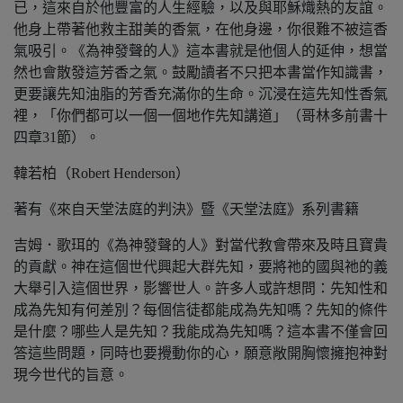
已，這來自於他豐富的人生經驗，以及與耶穌熾熱的友誼。
他身上帶著他救主甜美的香氣，在他身邊，你很難不被這香
氣吸引。《為神發聲的人》這本書就是他個人的延伸，想當
然也會散發這芳香之氣。鼓勵讀者不只把本書當作知識書，
更要讓先知油脂的芳香充滿你的生命。沉浸在這先知性香氣
裡，「你們都可以一個一個地作先知講道」（哥林多前書十
四章31節）。
韓若柏（Robert Henderson）
著有《來自天堂法庭的判決》暨《天堂法庭》系列書籍
吉姆．歌珥的《為神發聲的人》對當代教會帶來及時且寶貴
的貢獻。神在這個世代興起大群先知，要將祂的國與祂的義
大舉引入這個世界，影響世人。許多人或許想問：先知性和
成為先知有何差別？每個信徒都能成為先知嗎？先知的條件
是什麼？哪些人是先知？我能成為先知嗎？這本書不僅會回
答這些問題，同時也要攪動你的心，願意敞開胸懷擁抱神對
現今世代的旨意。