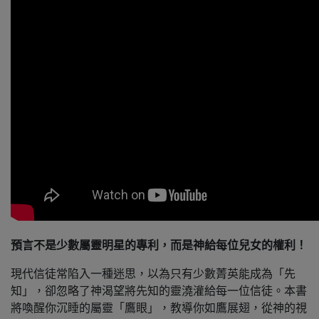
預言不是少數屬靈明星的專利，而是神給每位兒女的權利！
現代信徒常陷入一種迷思，以為只有少數菁英能成為「先
知」，卻忽略了神渴望將先知的靈澆灌給每一位信徒。本書
將喚醒你沉睡的屬靈「鷹眼」，教導你如鷹展翅，從神的視