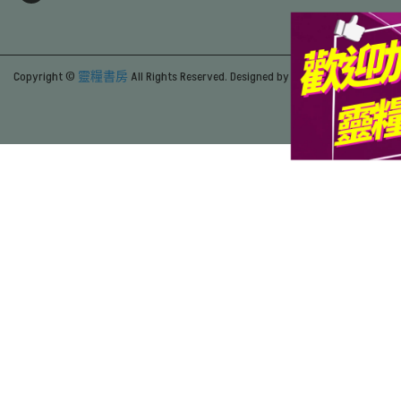
Copyright ©
靈糧書房
All Rights Reserved.
Designed by
CYBERBIZ
.