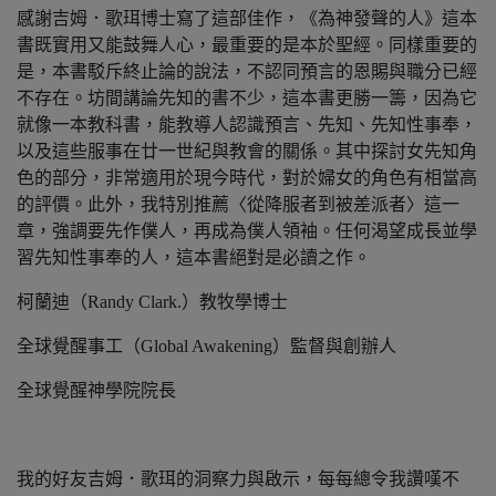
感謝吉姆．歌珥博士寫了這部佳作，《為神發聲的人》這本
書既實用又能鼓舞人心，最重要的是本於聖經。同樣重要的
是，本書駁斥終止論的說法，不認同預言的恩賜與職分已經
不存在。坊間講論先知的書不少，這本書更勝一籌，因為它
就像一本教科書，能教導人認識預言、先知、先知性事奉，
以及這些服事在廿一世紀與教會的關係。其中探討女先知角
色的部分，非常適用於現今時代，對於婦女的角色有相當高
的評價。此外，我特別推薦〈從降服者到被差派者〉這一
章，強調要先作僕人，再成為僕人領袖。任何渴望成長並學
習先知性事奉的人，這本書絕對是必讀之作。
柯蘭迪（Randy Clark.）教牧學博士
全球覺醒事工（Global Awakening）監督與創辦人
全球覺醒神學院院長
我的好友吉姆．歌珥的洞察力與啟示，每每總令我讚嘆不