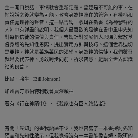
主一開口說話，事情就會重新定義。曾經是不可能的事，在
祂說話之後就變為可能。教會身為神臨在的管道，有權柄和
責任處理神的聲音，這一點吉姆．歌珥在新書《為神發聲的
人》中有詳盡的說明。我個人最喜歡的是他在書中重申先知
對每個信徒的價值與責任。吉姆針對發展個人恩賜與釋放基
督身體的先知性恩賜，提出實用方針與技巧。這個世界迫切
需要神，神就是萬族萬民的渴望。身為神的信徒，我們蒙召
就是要代表神。勇敢跨步向前，祈求智慧，能讓全世界認識
祂的良善。
比爾．強生（Bill Johnson）
加州雷汀市伯特利教會資深領袖
著有《行在神蹟中》、《我家也有巨人終結者》
有關「先知」的書我讀過不少，我也曾寫了一本書探討先知
預言和先知性啟示，但我覺得沒有一本書能像吉姆．歌珥的