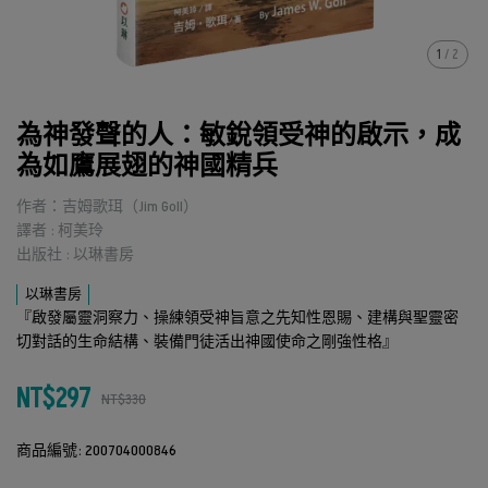
1
/
2
為神發聲的人：敏銳領受神的啟示，成
為如鷹展翅的神國精兵
作者：吉姆歌珥（Jim Goll）
譯者 : 柯美玲
出版社 : 以琳書房
以琳書房
『啟發屬靈洞察力、操練領受神旨意之先知性恩賜、建構與聖靈密
切對話的生命結構、裝備門徒活出神國使命之剛強性格』
NT$297
NT$330
商品編號:
200704000846