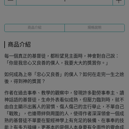
商品介紹
規格說明
商品介紹
每一個真正的基督徒，都盼望見主面時，神會對自己說：
「你是我忠心又良善的僕人，我要大大的獎賞你。」
如何成為上帝「忠心又良善」的僕人？如何在走完一生之途
後，得到神的獎賞？
作者在過去事奉、教學的觀察中，發現許多勤勞事奉主、讀
神話語的基督徒，生命外表看似成熟，但壓力臨到時，就不
由自主顯示出舊人的習慣、傷人傷己的言行舉止，不單自己
「戰敗」，也連帶絆倒周圍的人，使得作者深深領會一個成
熟的基督徒不單要在聖經神學上有充足的裝備、在事奉的技
能上有多方操練，更基本的是個人本身要有全面性的靈命成