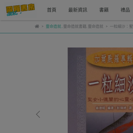
首頁
最新資訊
書籍
禮品
靈命造就
,
靈命造就書籍
,
靈命造就
一粒細沙：聖