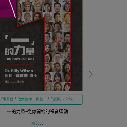
『重新個人化大使命、再救一人的順服、全球宣
教動員、聖靈屬靈覺醒』為核心，精準對接『基
『40天神聖數
督徒如何傳福音、教會宣教策略、實踐天國呼
一的力量-從你開始的福音運動
想、手繪寧靜視
召』
重建屬靈品格影
影響力
NT$300
徒如何建立每日