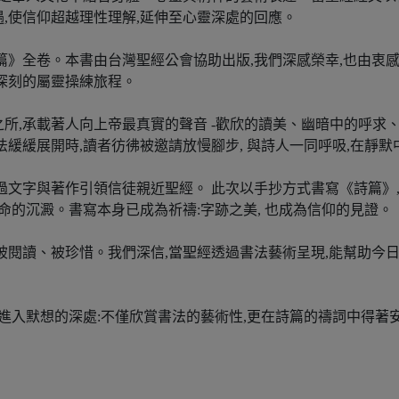
,使信仰超越理性理解,延伸至心靈深處的回應。
篇》全卷。本書由台灣聖經公會協助出版,我們深感榮幸,也由衷
深刻的屬靈操練旅程。
所,承載著人向上帝最真實的聲音 -歡欣的讀美、幽暗中的呼求
緩緩展開時,讀者彷彿被邀請放慢腳步, 與詩人一同呼吸,在靜默
過文字與著作引領信徒親近聖經。 此次以手抄方式書寫《詩篇》
命的沉澱。書寫本身已成為祈禱:字跡之美, 也成為信仰的見證。
被閱讀、被珍惜。我們深信,當聖經透過書法藝術呈現,能幫助今日
也進入默想的深處:不僅欣賞書法的藝術性,更在詩篇的禱詞中得