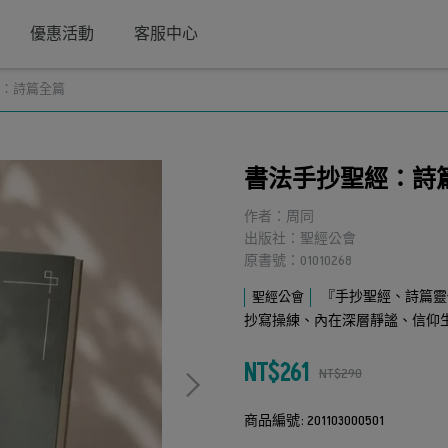
優惠活動
客服中心
：詩篇全篇
書法手抄聖經：詩
作者：周同
出版社：聖經公會
原書號：01010268
『手抄聖經、詩篇靈
聖經公會
抄寫操練、內在深層靜謐、信仰
NT$261
NT$290
商品編號:
201103000501