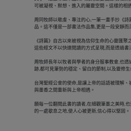
可被凝視、默想、進入的屬靈空間。這樣的相遇
周同牧師以敬虔、專注的心,一筆一畫手抄《詩
品。這不僅是一部書法作品集,更是一段安靜而
《詩篇》自古以來被視為信仰生命的心靈匯聚之
這些經文不以快速閱讀的方式呈現,而是透過書法
周牧師長年以牧者與學者的身分服事教會,也透
跡,都可見筆勢的穩定、留白的節制,以及靈修生
台灣聖經公會的使命,是讓上帝的話語被理解、
與墨香之間重新與上帝相遇。
願每一位翻閱此書的讀者,在細觀筆墨之美時,
的一處歇息之地,使人心被更新,信心得以堅固。