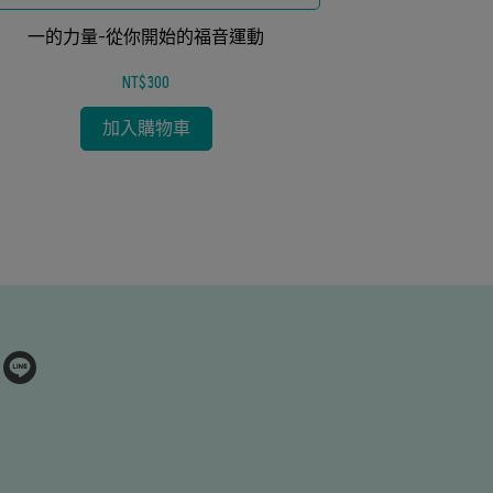
教動員、聖靈屬靈覺醒』為核心，精準對接『基
『40天神聖數
督徒如何傳福音、教會宣教策略、實踐天國呼
一的力量-從你開始的福音運動
想、手繪寧靜視
召』
重建屬靈品格影
影響力
NT$300
徒如何建立每日
期、尋求在基
加入購物車