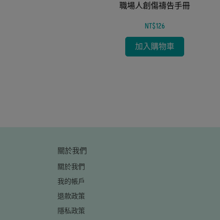
職場人創傷禱告手冊
徒培育路徑、落實
』
命造就36課
NT$126
加入購物車
關於我們
關於我們
我的帳戶
退款政策
隱私政策