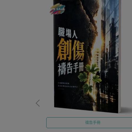
禱告手冊
每日與神同行的屬