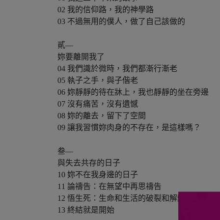
02 我的信仰路，我的神學路
03 不過無用的僕人，做了自己該做的
貳—
妳要離開我了
04 我們識於微時，我們都漸行漸老
05 執子之手，與子偕老
06 妳靜靜的待在牀上，我也靜靜的坐在旁邊
07 沒有痛苦，沒有遺憾
08 妳的離去，留下了空間
09 讓我習慣妳肉身的不存在，是這樣嗎？
叁—
與失去共存的日子
10 妳不在我身邊的日子
11 論禱告：在無望中再思禱告
12 悟生死：生命和生活的破裂和解體
13 終結就是開始