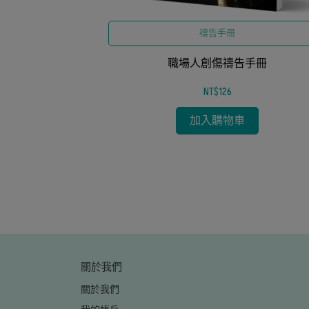
禱告手冊
每日與神同行的屬
職場人創傷禱告手冊
徒培育路徑、落實
』
命造就36課
NT$126
加入購物車
關於我們
關於我們