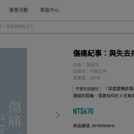
優惠活動
客服中心
子，在終末期盼之下
傷痛紀事：與失去
作者： 鄧紹光
出版社：印象文字
原書號：LIB212
『深度建構悲傷
宇宙光出版社
連結的契機、落實信仰於人生無
NT$670
商品編號:
201103000614