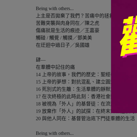
Being with others...
上主是否拋棄了我們？苦痛中的拯救／黃順成
苦難突襲與肉身同在／陳之虎
傷痛就是生活的痕迹／王嘉豪
觸碰 / 觸覺 / 觸摸／鄧美美
在迂迴中過日子／吳國雄
肆—
在羣體中記住的痛
14 上帝的故事，我們的歷史：聖經學者包衡的
15 上帝的夢想：對抗混亂、建立圓滿的生命
16 死別式的生離：生活羣體的靜默式同在
17 在次終極的此時此刻：香港社會變遷下對信
18 被視為「外人」的基督徒：在流散中的身分
19 放棄作「外人」的試探：在終末完全拯救的
20 與他人同在：基督管治底下門徒羣體的生活
Being with others...