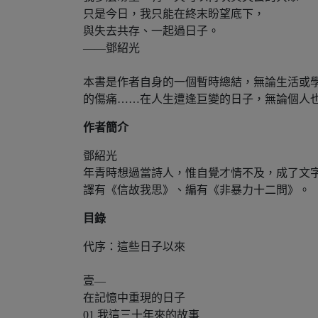
只是今日，我只能在終末盼望底下，
與失去共存、一起過日子。
——鄧紹光
本書是作者自身的一個暫時總結，無論生活或
的傷痛……在人生遭逢巨變的日子，無論個人
作者簡介
鄧紹光
年青時想過當詩人，惟自覺才情不及，成了文
譯有《信故我思》、編有《非暴力十二問》。
目錄
代序：這些日子以來
壹—
在記憶中重現的日子
01 我這三十年來的故事