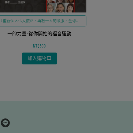
『重新個人化大使命、再救一人的順服、全球宣
教動員、聖靈屬靈覺醒』為核心，精準對接『基
『40天神聖數
督徒如何傳福音、教會宣教策略、實踐天國呼
一的力量-從你開始的福音運動
想、手繪寧靜視
召』
重建屬靈品格影
影響力
NT$300
徒如何建立每日
期、尋求在基
加入購物車