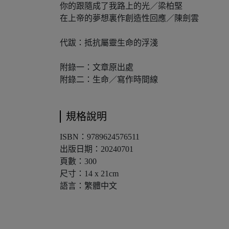
你的跟隨成了我路上的光／梁柏堅
在上帝的夢想裏作創造性回應／陳劍雲
代跋：抵抗屬靈生命的浮淺
附錄一：文章原出處
附錄二：生命／寫作時間線
規格說明
ISBN：9789624576511
出版日期：20240701
頁數：300
尺寸：14 x 21cm
語言：繁體中文