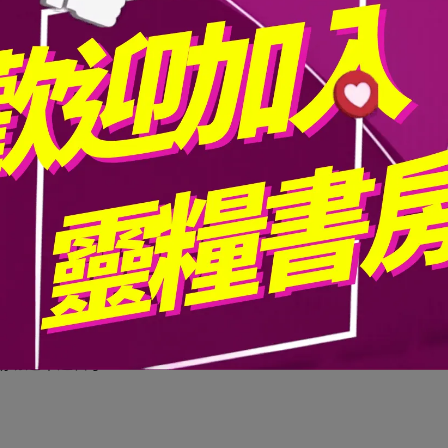
啟迪
仰實踐的反思
危機
期盼之中過日子