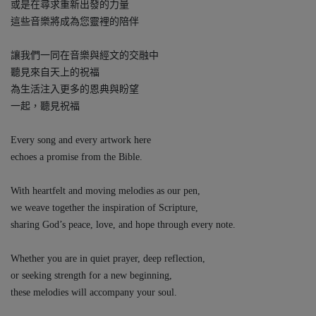
或是在尋求重新出發的力量
這些音樂將成為您靈裡的陪伴
讓我們一同在音樂與經文的交融中
聽見來自天上的祝福
為生活注入更多的恩典與盼望
一起，聽見祝福
Every song and every artwork here
echoes a promise from the Bible.
With heartfelt and moving melodies as our pen,
we weave together the inspiration of Scripture,
sharing God’s peace, love, and hope through every note.
Whether you are in quiet prayer, deep reflection,
or seeking strength for a new beginning,
these melodies will accompany your soul.