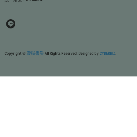
Copyright ©
靈糧書房
All Rights Reserved.
Designed by
CYBERBIZ
.