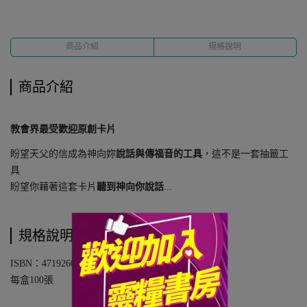
商品介紹
規格說明
商品介紹
教會界最受歡迎原創卡片
盼望天父的信成為神向妳
說話與傳福音的工具
，這不是一套抽籤工
具
盼望你藉著這套卡片
聽到神向你說話
...
規格說明
ISBN：4719260110126
每盒100張