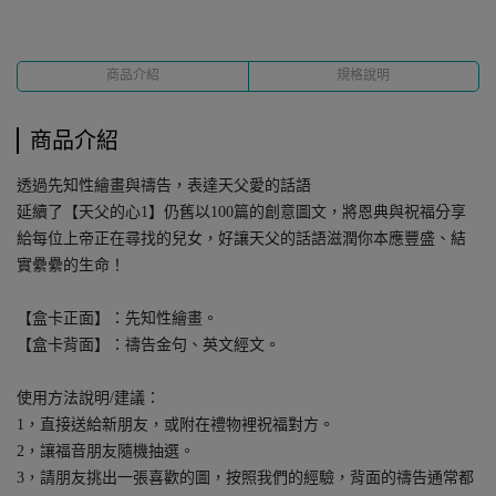
商品介紹
規格說明
商品介紹
透過先知性繪畫與禱告，表達天父愛的話語
延續了【天父的心1】仍舊以100篇的創意圖文，將恩典與祝福分享
給每位上帝正在尋找的兒女，好讓天父的話語滋潤你本應豐盛、結
實纍纍的生命！
【盒卡正面】：先知性繪畫。
【盒卡背面】：禱告金句、英文經文。
使用方法說明/建議：
1，直接送給新朋友，或附在禮物裡祝福對方。
2，讓福音朋友隨機抽選。
3，請朋友挑出一張喜歡的圖，按照我們的經驗，背面的禱告通常都